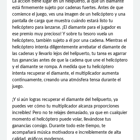
La acción tiene lugar en un helipuerto, al que un diamante
está firmemente sujeto por cadenas fuertes. Antes de que
comience el juego, ves una imagen de un helicóptero y una
pantalla de carga que muestra cuándo estará listo tu
helicóptero para lanzarse. ¡El diamante para el jugador es
ese premio muy precioso! Y sobre tu tesoro vuela un
helicóptero, también sujeto a él por una cadena. Mientras el
helicóptero intenta diligentemente arrebatar el diamante de
las cadenas y llevarlo lejos del helipuerto, tu tarea es agarrar
tus ganancias antes de que la cadena que une el helicóptero
y el diamante se rompa. A medida que tu helicóptero
intenta recuperar el diamante, el multiplicador aumenta
continuamente, creando una atmósfera tensa durante el
juego.
¡Y si aún logras recuperar el diamante del helipuerto, ya
puedes ver cómo tu multiplicador alcanza proporciones
increíbles! Pero no te relajes demasiado, ya que en cualquier
momento el helicóptero puede volar, llevándose tus
ganancias consigo. Durante todo este tiempo, te
acompañará música motivadora e increíblemente de alta
calidad, gráficos modernos.